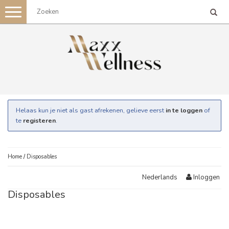
Toggle
navigation
Helaas kun je niet als gast afrekenen, gelieve eerst
in te loggen
of
te
registeren
.
Home
/
Disposables
Inloggen
Nederlands
Disposables