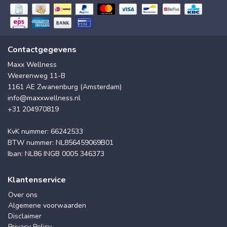
Contactgegevens
Maxx Wellness
Weerenweg 11-B
1161 AE Zwanenburg (Amsterdam)
info@maxxwellness.nl
+31 204970819
KvK nummer: 66242533
BTW nummer: NL856459069B01
Iban: NL86 INGB 0005 346373
Klantenservice
Over ons
Algemene voorwaarden
Disclaimer
Privacy Policy