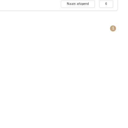
Naam aflopend
6
1