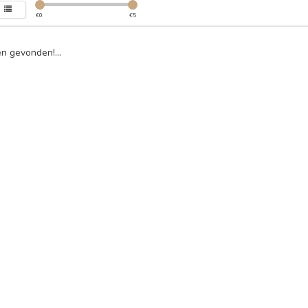
€
0
€
5
n gevonden!...