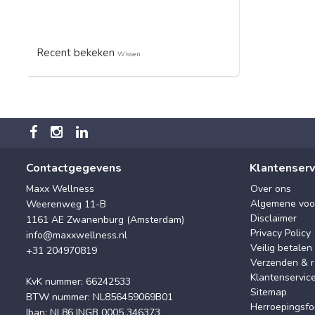
Recent bekeken
Wissen
Contactgegevens
Klantenserv
Maxx Wellness
Over ons
Algemene voo
Weerenweg 11-B
Disclaimer
1161 AE Zwanenburg (Amsterdam)
Privacy Policy
info@maxxwellness.nl
Veilig betalen
+31 204970819
Verzenden & r
Klantenservic
KvK nummer: 66242533
Sitemap
BTW nummer: NL856459069B01
Herroepingsfo
Iban: NL86 INGB 0005 346373