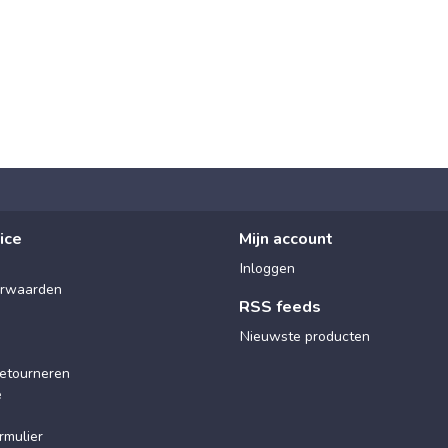
ice
Mijn account
Inloggen
rwaarden
RSS feeds
Nieuwste producten
etourneren
e
rmulier