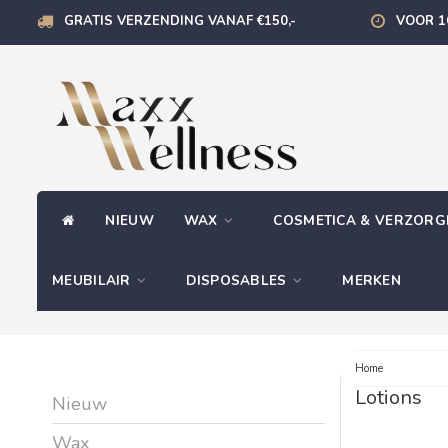
GRATIS VERZENDING VANAF €150,-
VOOR 1
NIEUW
WAX
COSMETICA & VERZOR
MEUBILAIR
DISPOSABLES
MERKEN
Home
Lotions
Nieuw
Wax