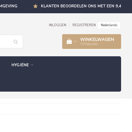
OMGEVING
KLANTEN BEOORDELEN ONS MET EEN 9,4
Nederlands
INLOGGEN
|
REGISTREREN
WINKELWAGEN
0
Producten
HYGIËNE