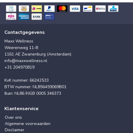
Contactgegevens
Maxx Wellness
Weerenweg 11-B
1161 AE Zwanenburg (Amsterdam)
info@maxxwellness.nl
+31 204970819
KvK nummer: 66242533
BTW nummer: NL856459069B01
Iban: NL86 INGB 0005 346373
Klantenservice
Over ons
Algemene voorwaarden
Disclaimer