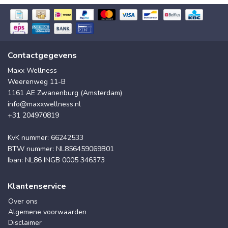
Contactgegevens
Maxx Wellness
Weerenweg 11-B
1161 AE Zwanenburg (Amsterdam)
info@maxxwellness.nl
+31 204970819
KvK nummer: 66242533
BTW nummer: NL856459069B01
Iban: NL86 INGB 0005 346373
Klantenservice
Over ons
Algemene voorwaarden
Disclaimer