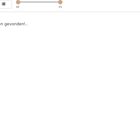
€
0
€
5
n gevonden!...