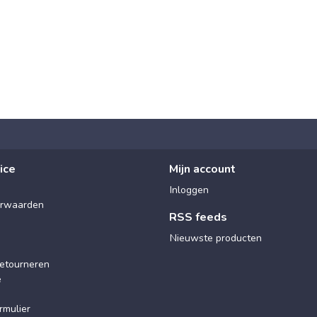
ice
Mijn account
Inloggen
rwaarden
RSS feeds
Nieuwste producten
etourneren
e
rmulier