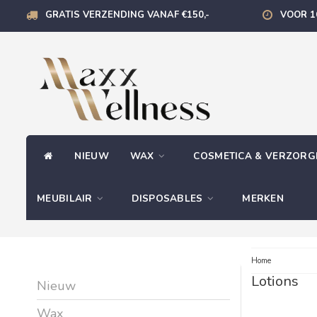
GRATIS VERZENDING VANAF €150,-
VOOR 1
NIEUW
WAX
COSMETICA & VERZOR
MEUBILAIR
DISPOSABLES
MERKEN
Home
Lotions
Nieuw
Wax