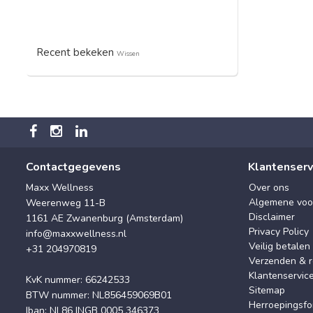
Recent bekeken
Wissen
Contactgegevens
Klantenserv
Maxx Wellness
Over ons
Algemene voo
Weerenweg 11-B
Disclaimer
1161 AE Zwanenburg (Amsterdam)
Privacy Policy
info@maxxwellness.nl
Veilig betalen
+31 204970819
Verzenden & r
Klantenservic
KvK nummer: 66242533
Sitemap
BTW nummer: NL856459069B01
Herroepingsfo
Iban: NL86 INGB 0005 346373