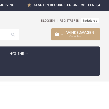
OMGEVING
KLANTEN BEOORDELEN ONS MET EEN 9,4
Nederlands
INLOGGEN
|
REGISTREREN
WINKELWAGEN
0
Producten
HYGIËNE