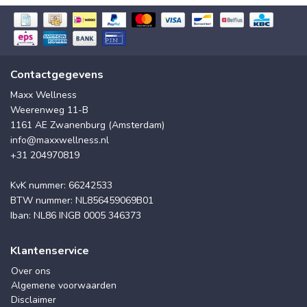
Contactgegevens
Maxx Wellness
Weerenweg 11-B
1161 AE Zwanenburg (Amsterdam)
info@maxxwellness.nl
+31 204970819
KvK nummer: 66242533
BTW nummer: NL856459069B01
Iban: NL86 INGB 0005 346373
Klantenservice
Over ons
Algemene voorwaarden
Disclaimer