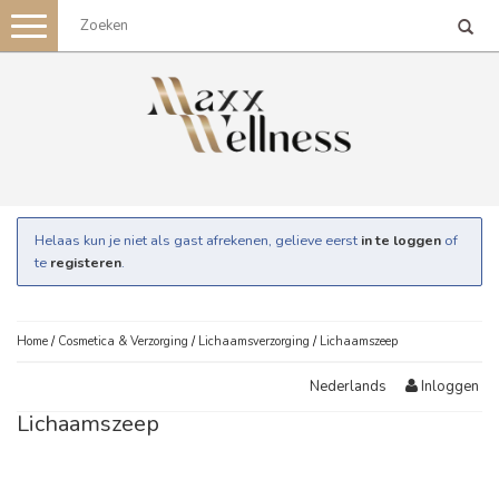
Toggle
navigation
Helaas kun je niet als gast afrekenen, gelieve eerst
in te loggen
of
te
registeren
.
Home
/
Cosmetica & Verzorging
/
Lichaamsverzorging
/
Lichaamszeep
Inloggen
Nederlands
Lichaamszeep