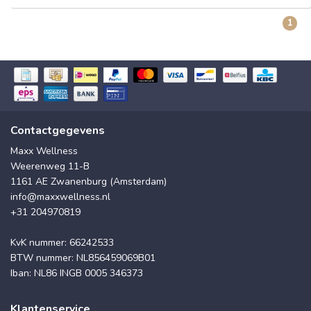
1
Contactgegevens
Maxx Wellness
Weerenweg 11-B
1161 AE Zwanenburg (Amsterdam)
info@maxxwellness.nl
+31 204970819
KvK nummer: 66242533
BTW nummer: NL856459069B01
Iban: NL86 INGB 0005 346373
Klantenservice