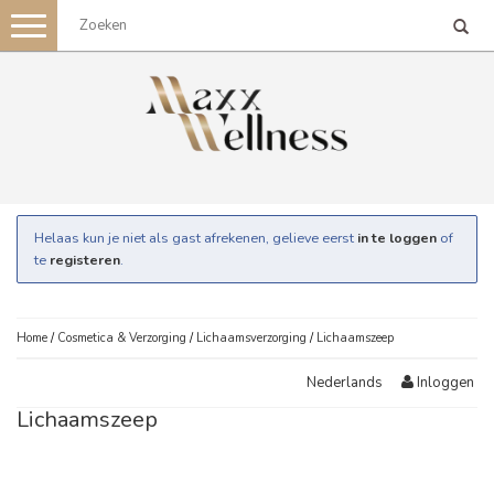
Toggle
navigation
Helaas kun je niet als gast afrekenen, gelieve eerst
in te loggen
of
te
registeren
.
Home
/
Cosmetica & Verzorging
/
Lichaamsverzorging
/
Lichaamszeep
Inloggen
Nederlands
Lichaamszeep