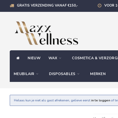
GRATIS VERZENDING VANAF €150,-
VOOR 1
NIEUW
WAX
COSMETICA & VERZOR
MEUBILAIR
DISPOSABLES
MERKEN
Helaas kun je niet als gast afrekenen, gelieve eerst
in te loggen
of t