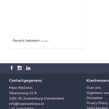
Recent bekeken
Wissen
Contactgegevens
Klantenserv
Maxx Wellness
Over ons
Algemene voo
Weerenweg 11-B
Disclaimer
1161 AE Zwanenburg (Amsterdam)
Privacy Policy
info@maxxwellness.nl
Veilig betalen