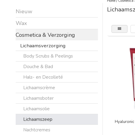
Home
/
Cosmetica 
Lichaams
Nieuw
Wax
Cosmetica & Verzorging
Lichaamsverzorging
Body Scrubs & Peelings
Douche & Bad
Hals- en Decolleté
Lichaamscrème
Lichaamsboter
Lichaamsolie
Lichaamszeep
Hyaluronic
Nachtcremes