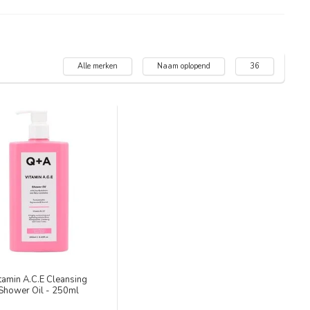
Alle merken
Naam oplopend
36
tamin A.C.E Cleansing
Shower Oil - 250ml