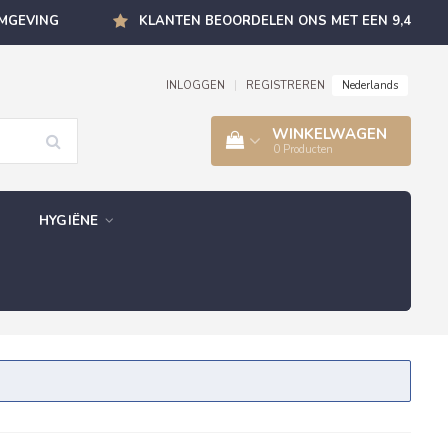
OMGEVING
KLANTEN BEOORDELEN ONS MET EEN 9,4
Nederlands
INLOGGEN
|
REGISTREREN
WINKELWAGEN
0
Producten
HYGIËNE