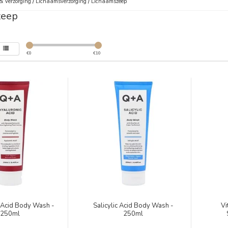
& Verzorging
/
Lichaamsverzorging
/
Lichaamszeep
zeep
€
0
€
10
 Acid Body Wash -
Salicylic Acid Body Wash -
Vi
250ml
250ml