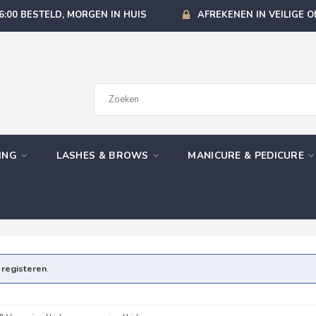
6:00 BESTELD, MORGEN IN HUIS
AFREKENEN IN VEILIGE 
GING
LASHES & BROWS
MANICURE & PEDICURE
e
registeren
.