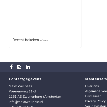
Recent bekeken
Wissen
Contactgegevens
Klantenserv
Maxx Wellness
Over ons
Algemene voo
Weerenweg 11-B
Disclaimer
1161 AE Zwanenburg (Amsterdam)
Privacy Policy
info@maxxwellness.nl
Veilig betalen