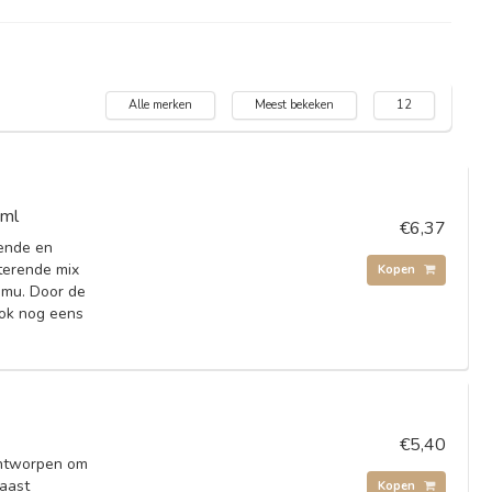
Alle merken
Meest bekeken
12
0ml
€6,37
ende en
terende mix
Kopen
amu. Door de
ook nog eens
€5,40
ontworpen om
Naast
Kopen