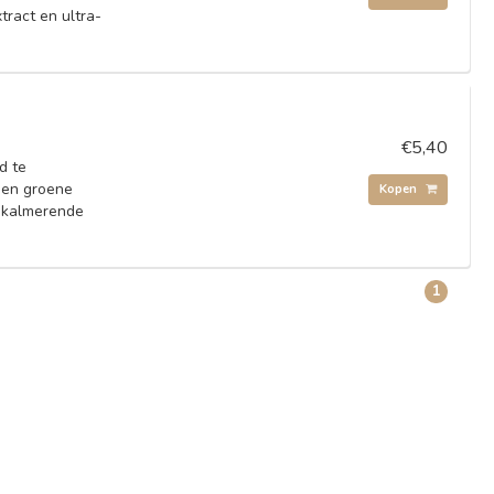
tract en ultra-
€5,40
d te
a en groene
Kopen
n kalmerende
1