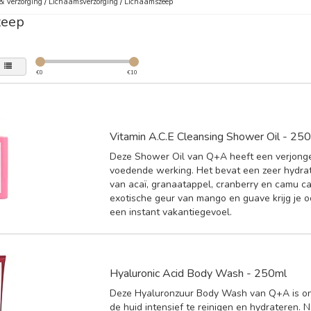
& Verzorging
/
Lichaamsverzorging
/
Lichaamszeep
zeep
€
0
€
10
Vitamin A.C.E Cleansing Shower Oil - 25
Deze Shower Oil van Q+A heeft een verjong
voedende werking. Het bevat een zeer hydra
van acaï, granaatappel, cranberry en camu c
exotische geur van mango en guave krijg je 
een instant vakantiegevoel.
Hyaluronic Acid Body Wash - 250ml
Deze Hyaluronzuur Body Wash van Q+A is 
de huid intensief te reinigen en hydrateren. 