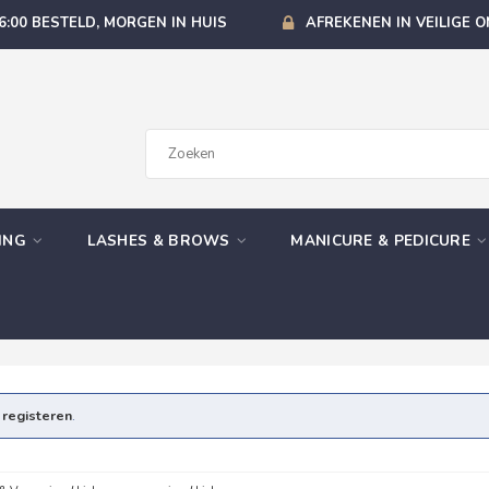
6:00 BESTELD, MORGEN IN HUIS
AFREKENEN IN VEILIGE 
GING
LASHES & BROWS
MANICURE & PEDICURE
e
registeren
.