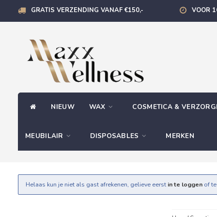
GRATIS VERZENDING VANAF €150,-
VOOR 1
NIEUW
WAX
COSMETICA & VERZOR
MEUBILAIR
DISPOSABLES
MERKEN
Helaas kun je niet als gast afrekenen, gelieve eerst
in te loggen
of t