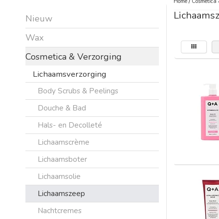
Home
/
Cosmetica 
Lichaams
Nieuw
Wax
Cosmetica & Verzorging
Lichaamsverzorging
Body Scrubs & Peelings
Douche & Bad
Hals- en Decolleté
Lichaamscrème
Lichaamsboter
Lichaamsolie
Lichaamszeep
Nachtcremes