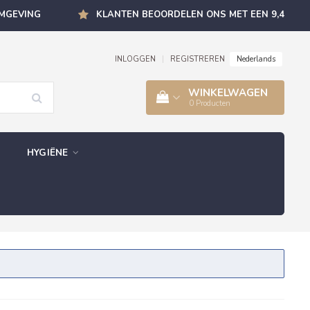
OMGEVING
KLANTEN BEOORDELEN ONS MET EEN 9,4
Nederlands
INLOGGEN
|
REGISTREREN
WINKELWAGEN
0
Producten
HYGIËNE