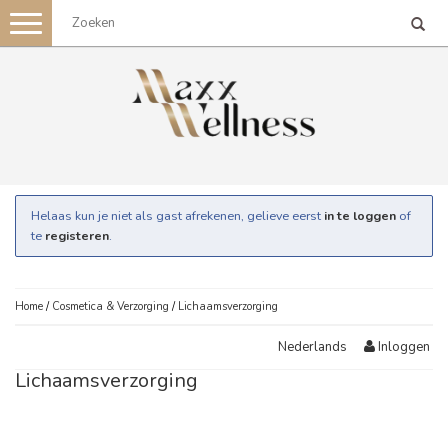
Toggle
navigation
Helaas kun je niet als gast afrekenen, gelieve eerst
in te loggen
of
te
registeren
.
Home
/
Cosmetica & Verzorging
/
Lichaamsverzorging
Inloggen
Nederlands
Lichaamsverzorging