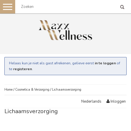
Toggle
navigation
Helaas kun je niet als gast afrekenen, gelieve eerst
in te loggen
of
te
registeren
.
Home
/
Cosmetica & Verzorging
/
Lichaamsverzorging
Inloggen
Nederlands
Lichaamsverzorging