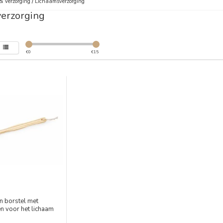
& Verzorging
/
Lichaamsverzorging
erzorging
€
0
€
15
n borstel met
n voor het lichaam