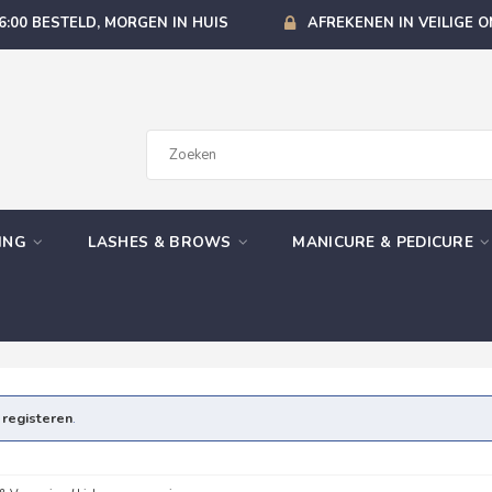
6:00 BESTELD, MORGEN IN HUIS
AFREKENEN IN VEILIGE 
GING
LASHES & BROWS
MANICURE & PEDICURE
e
registeren
.