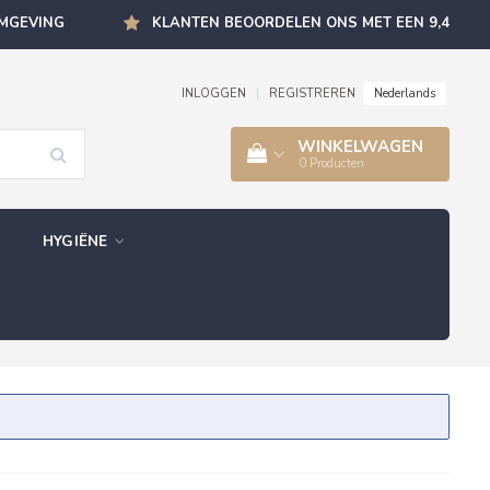
OMGEVING
KLANTEN BEOORDELEN ONS MET EEN 9,4
Nederlands
INLOGGEN
|
REGISTREREN
WINKELWAGEN
0
Producten
HYGIËNE