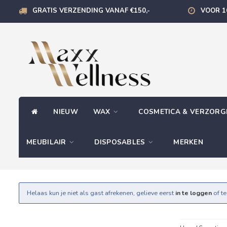
GRATIS VERZENDING VANAF €150,-
VOOR 1
NIEUW
WAX
COSMETICA & VERZOR
MEUBILAIR
DISPOSABLES
MERKEN
Helaas kun je niet als gast afrekenen, gelieve eerst
in te loggen
of t