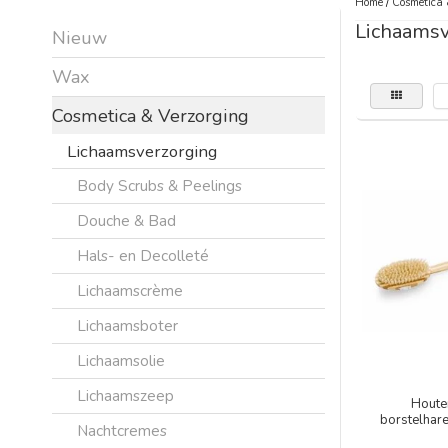
Home
/
Cosmetica 
Lichaamsv
Nieuw
Wax
Cosmetica & Verzorging
Lichaamsverzorging
Body Scrubs & Peelings
Douche & Bad
Hals- en Decolleté
Lichaamscrème
Lichaamsboter
Lichaamsolie
Lichaamszeep
Houte
borstelhare
Nachtcremes