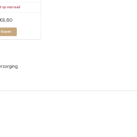
t op voorraad
€6,80
Kopen
rzorging