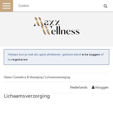
Toggle
navigation
Helaas kun je niet als gast afrekenen, gelieve eerst
in te loggen
of
te
registeren
.
Home
/
Cosmetica & Verzorging
/
Lichaamsverzorging
Inloggen
Nederlands
Lichaamsverzorging