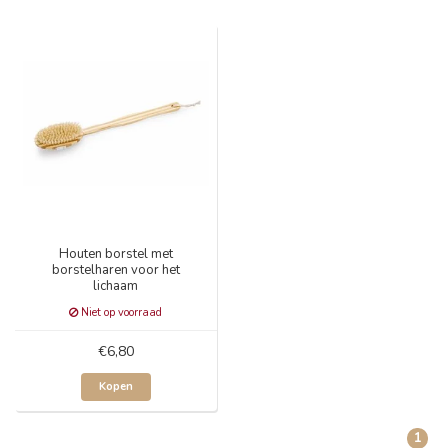
Houten borstel met
borstelharen voor het
lichaam
Niet op voorraad
€6,80
Kopen
1