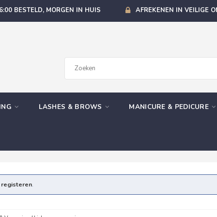
6:00 BESTELD, MORGEN IN HUIS
AFREKENEN IN VEILIGE 
GING
LASHES & BROWS
MANICURE & PEDICURE
e
registeren
.