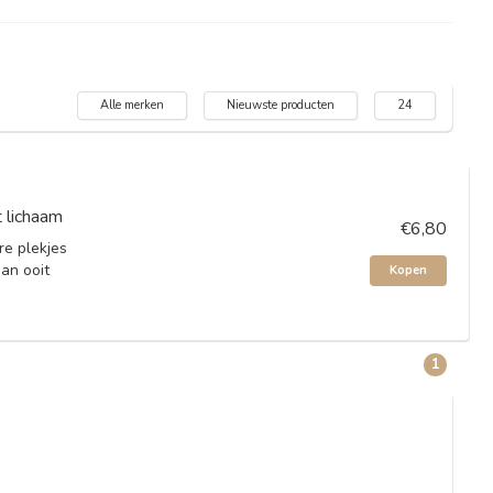
Alle merken
Nieuwste producten
24
 lichaam
€6,80
re plekjes
dan ooit
Kopen
1