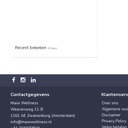
Recent bekeken
Wissen
Contactgegevens
Klantenserv
Maxx Wellness
Over ons
Algemene voo
Weerenweg 11-B
Disclaimer
1161 AE Zwanenburg (Amsterdam)
Privacy Policy
info@maxxwellness.nl
Veilig betalen