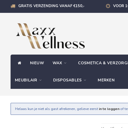
GRATIS VERZENDING VANAF €150,-
VOOR 1
NIEUW
WAX
COSMETICA & VERZOR
MEUBILAIR
DISPOSABLES
MERKEN
Helaas kun je niet als gast afrekenen, gelieve eerst
in te loggen
of t