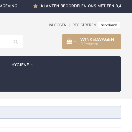
OMGEVING
KLANTEN BEOORDELEN ONS MET EEN 9,4
Nederlands
INLOGGEN
|
REGISTREREN
WINKELWAGEN
0
Producten
HYGIËNE