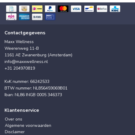
Contactgegevens
Maxx Wellness
Weerenweg 11-B
1161 AE Zwanenburg (Amsterdam)
info@maxxwellness.nl
+31 204970819
KvK nummer: 66242533
BTW nummer: NL856459069B01
Iban: NL86 INGB 0005 346373
Klantenservice
Over ons
Algemene voorwaarden
Disclaimer