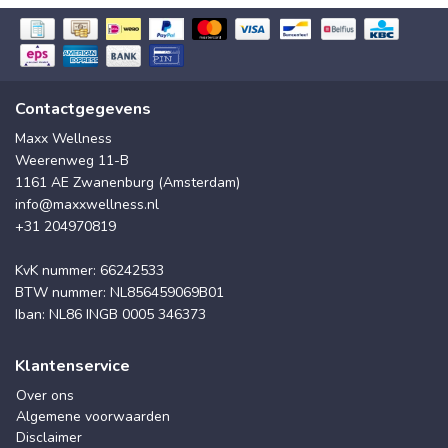
Contactgegevens
Maxx Wellness
Weerenweg 11-B
1161 AE Zwanenburg (Amsterdam)
info@maxxwellness.nl
+31 204970819
KvK nummer: 66242533
BTW nummer: NL856459069B01
Iban: NL86 INGB 0005 346373
Klantenservice
Over ons
Algemene voorwaarden
Disclaimer