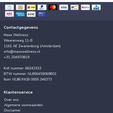
Contactgegevens
Maxx Wellness
Weerenweg 11-B
1161 AE Zwanenburg (Amsterdam)
info@maxxwellness.nl
+31 204970819
KvK nummer: 66242533
BTW nummer: NL856459069B01
Iban: NL86 INGB 0005 346373
Klantenservice
Over ons
Algemene voorwaarden
Disclaimer