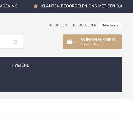
OMGEVING
KLANTEN BEOORDELEN ONS MET EEN 9,4
Nederlands
INLOGGEN
|
REGISTREREN
WINKELWAGEN
0
Producten
HYGIËNE