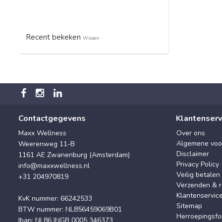
Recent bekeken
Wissen
Contactgegevens
Klantenserv
Maxx Wellness
Over ons
Algemene voo
Weerenweg 11-B
Disclaimer
1161 AE Zwanenburg (Amsterdam)
Privacy Policy
info@maxxwellness.nl
Veilig betalen
+31 204970819
Verzenden & r
Klantenservic
KvK nummer: 66242533
Sitemap
BTW nummer: NL856459069B01
Herroepingsfo
Iban: NL86 INGB 0005 346373