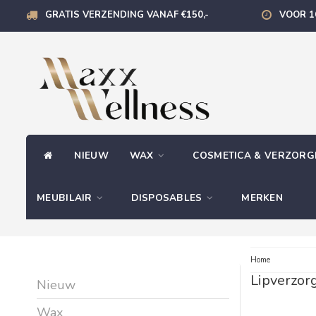
GRATIS VERZENDING VANAF €150,-
VOOR 1
NIEUW
WAX
COSMETICA & VERZOR
MEUBILAIR
DISPOSABLES
MERKEN
Home
Lipverzor
Nieuw
Wax