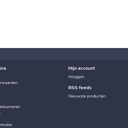
ice
Mijn account
Inloggen
rwaarden
RSS feeds
Nieuwste producten
etourneren
e
rmulier