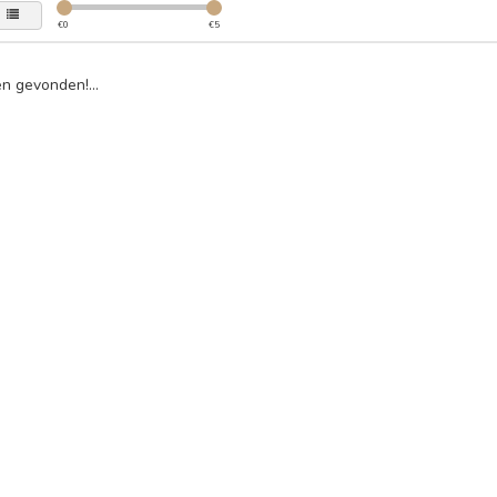
€
0
€
5
n gevonden!...