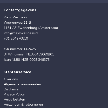
Contactgegevens
Maxx Wellness
Weerenweg 11-B
1161 AE Zwanenburg (Amsterdam)
info@maxxwellness.nl
+31 204970819
KvK nummer: 66242533
BTW nummer: NL856459069B01
Iban: NL86 INGB 0005 346373
Klantenservice
Over ons
Algemene voorwaarden
Disclaimer
Privacy Policy
Veilig betalen
Verzenden & retourneren