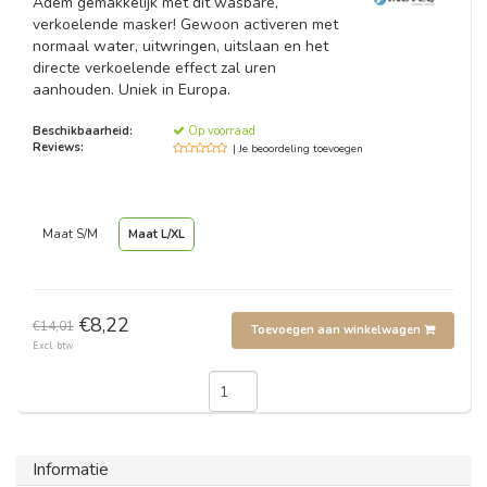
Adem gemakkelijk met dit wasbare,
verkoelende masker! Gewoon activeren met
normaal water, uitwringen, uitslaan en het
directe verkoelende effect zal uren
aanhouden. Uniek in Europa.
Beschikbaarheid:
Op voorraad
Reviews:
| Je beoordeling toevoegen
Maat S/M
Maat L/XL
€8,22
€14,01
Toevoegen aan winkelwagen
Excl. btw
Informatie