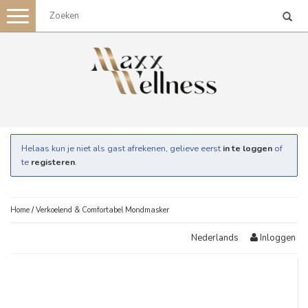
Toggle
navigation
Helaas kun je niet als gast afrekenen, gelieve eerst
in te loggen
of
te
registeren
.
Home
/
Verkoelend & Comfortabel Mondmasker
Inloggen
Nederlands