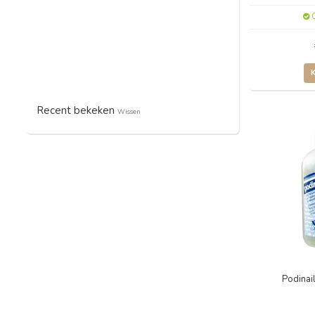
O
Recent bekeken
Wissen
Podinai