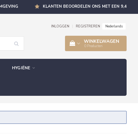
OMGEVING
KLANTEN BEOORDELEN ONS MET EEN 9,4
Nederlands
INLOGGEN
|
REGISTREREN
WINKELWAGEN
0
Producten
HYGIËNE