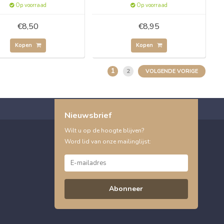
Op voorraad
Op voorraad
€8,50
€8,95
Kopen
Kopen
1
2
VOLGENDE VORIGE
Nieuwsbrief
Wilt u op de hoogte blijven?
Word lid van onze mailinglijst:
Abonneer