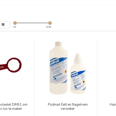
€
0
€
250
psleutel DIN51 om
Podinail Eelt en Nagelriem
Han
ns los te maken
verweker