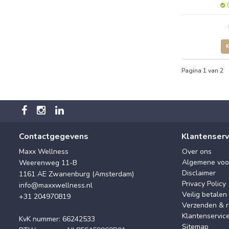
O
Pagina 1 van 2
Contactgegevens
Klantenserv
Maxx Wellness
Over ons
Algemene voo
Weerenweg 11-B
Disclaimer
1161 AE Zwanenburg (Amsterdam)
Privacy Policy
info@maxxwellness.nl
Veilig betalen
+31 204970819
Verzenden & r
Klantenservic
KvK nummer: 66242533
Sitemap