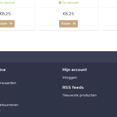
p voorraad
Op voorraad
€8,25
€8,25
Kopen
Kopen
ice
Mijn account
Inloggen
rwaarden
RSS feeds
Nieuwste producten
etourneren
e