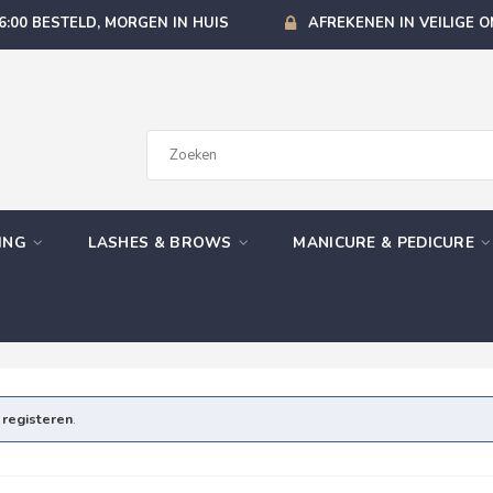
6:00 BESTELD, MORGEN IN HUIS
AFREKENEN IN VEILIGE 
GING
LASHES & BROWS
MANICURE & PEDICURE
e
registeren
.