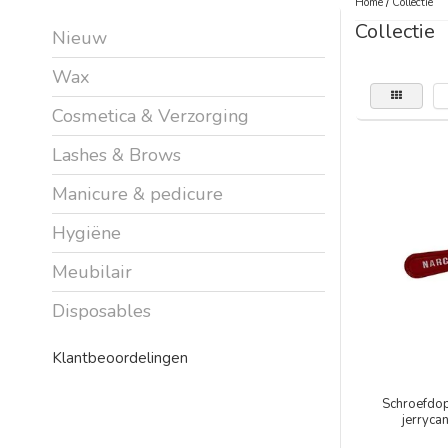
Home
/
Collectie
Collectie
Nieuw
Wax
Cosmetica & Verzorging
Lashes & Brows
Manicure & pedicure
Hygiëne
Meubilair
Disposables
Klantbeoordelingen
Schroefdo
jerryca