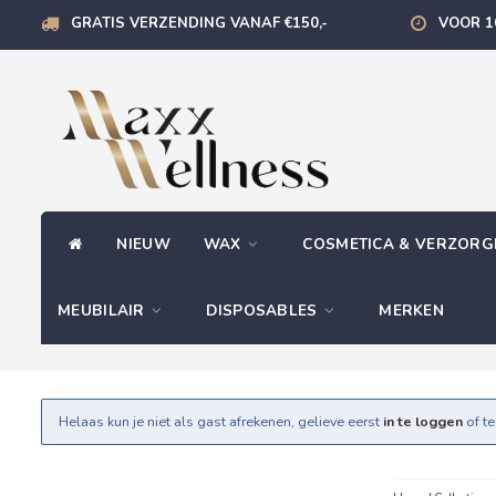
GRATIS VERZENDING VANAF €150,-
VOOR 1
NIEUW
WAX
COSMETICA & VERZOR
MEUBILAIR
DISPOSABLES
MERKEN
Helaas kun je niet als gast afrekenen, gelieve eerst
in te loggen
of t