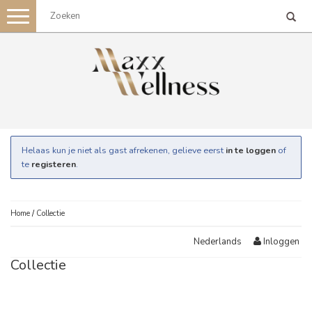
Toggle
navigation
Helaas kun je niet als gast afrekenen, gelieve eerst
in te loggen
of
te
registeren
.
Home
/
Collectie
Inloggen
Nederlands
Collectie