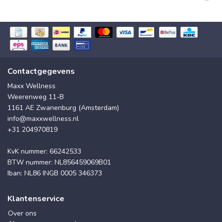
Contactgegevens
Maxx Wellness
Weerenweg 11-B
1161 AE Zwanenburg (Amsterdam)
info@maxxwellness.nl
+31 204970819
KvK nummer: 66242533
BTW nummer: NL856459069B01
Iban: NL86 INGB 0005 346373
Klantenservice
Over ons