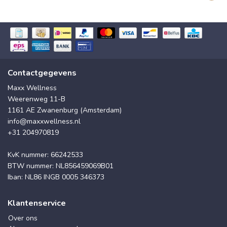
Contactgegevens
Maxx Wellness
Weerenweg 11-B
1161 AE Zwanenburg (Amsterdam)
info@maxxwellness.nl
+31 204970819
KvK nummer: 66242533
BTW nummer: NL856459069B01
Iban: NL86 INGB 0005 346373
Klantenservice
Over ons