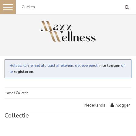
Toggle
navigation
Helaas kun je niet als gast afrekenen, gelieve eerst
in te loggen
of
te
registeren
.
Home
/
Collectie
Inloggen
Nederlands
Collectie