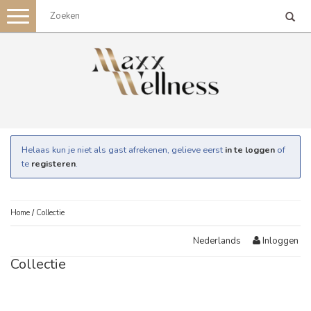
Toggle
navigation
Helaas kun je niet als gast afrekenen, gelieve eerst
in te loggen
of
te
registeren
.
Home
/
Collectie
Inloggen
Nederlands
Collectie