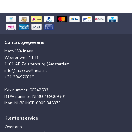
Contactgegevens
Maxx Wellness
Weerenweg 11-B
1161 AE Zwanenburg (Amsterdam)
info@maxxwellness.nl
+31 204970819
KvK nummer: 66242533
BTW nummer: NL856459069B01
Iban: NL86 INGB 0005 346373
Klantenservice
Over ons