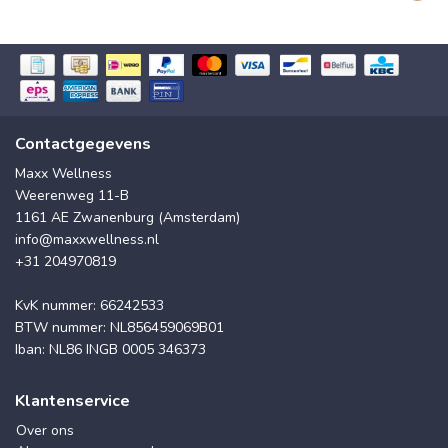
Contactgegevens
Maxx Wellness
Weerenweg 11-B
1161 AE Zwanenburg (Amsterdam)
info@maxxwellness.nl
+31 204970819
KvK nummer: 66242533
BTW nummer: NL856459069B01
Iban: NL86 INGB 0005 346373
Klantenservice
Over ons