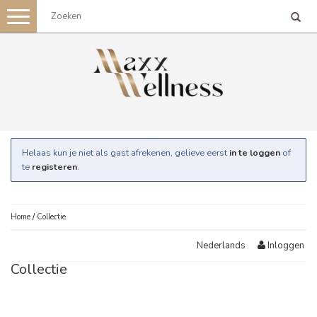
Toggle
navigation
Helaas kun je niet als gast afrekenen, gelieve eerst
in te loggen
of
te
registeren
.
Home
/
Collectie
Inloggen
Nederlands
Collectie