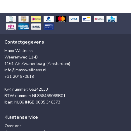
Contactgegevens
Maxx Wellness
Weerenweg 11-B
1161 AE Zwanenburg (Amsterdam)
info@maxxwellness.nl
+31 204970819
KvK nummer: 66242533
BTW nummer: NL856459069B01
Iban: NL86 INGB 0005 346373
Klantenservice
Over ons