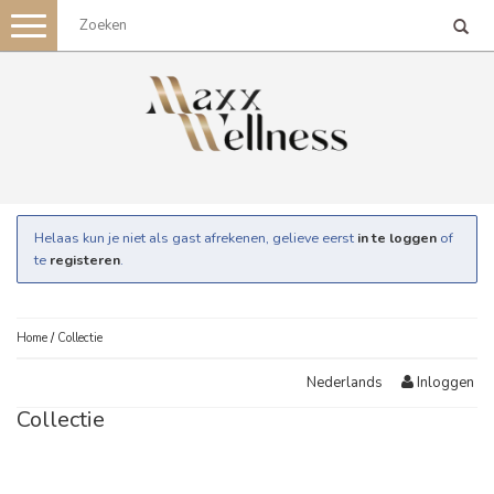
Toggle
navigation
Helaas kun je niet als gast afrekenen, gelieve eerst
in te loggen
of
te
registeren
.
Home
/
Collectie
Inloggen
Nederlands
Collectie