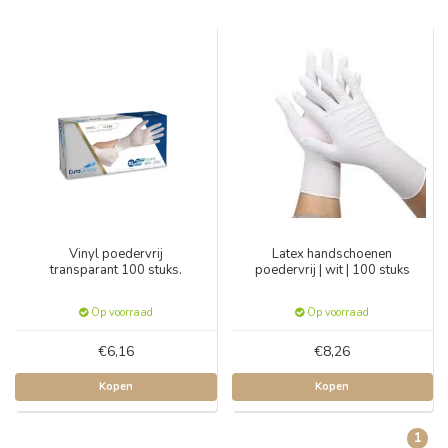
Vinyl poedervrij
Latex handschoenen
transparant 100 stuks.
poedervrij | wit | 100 stuks
Op voorraad
Op voorraad
€6,16
€8,26
Kopen
Kopen
1