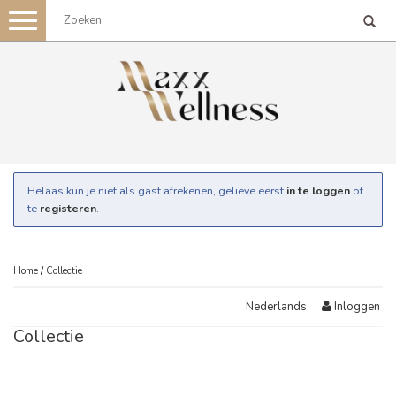
Toggle
navigation
Helaas kun je niet als gast afrekenen, gelieve eerst
in te loggen
of
te
registeren
.
Home
/
Collectie
Inloggen
Nederlands
Collectie