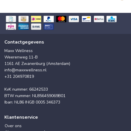
Contactgegevens
Maxx Wellness
Weerenweg 11-B
1161 AE Zwanenburg (Amsterdam)
info@maxxwellness.nl
+31 204970819
KvK nummer: 66242533
BTW nummer: NL856459069B01
Iban: NL86 INGB 0005 346373
Klantenservice
Over ons