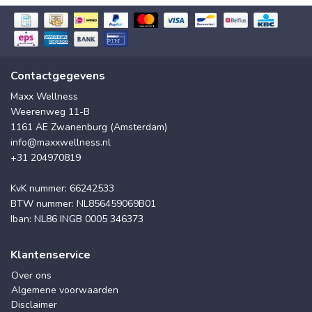
Contactgegevens
Maxx Wellness
Weerenweg 11-B
1161 AE Zwanenburg (Amsterdam)
info@maxxwellness.nl
+31 204970819
KvK nummer: 66242533
BTW nummer: NL856459069B01
Iban: NL86 INGB 0005 346373
Klantenservice
Over ons
Algemene voorwaarden
Disclaimer