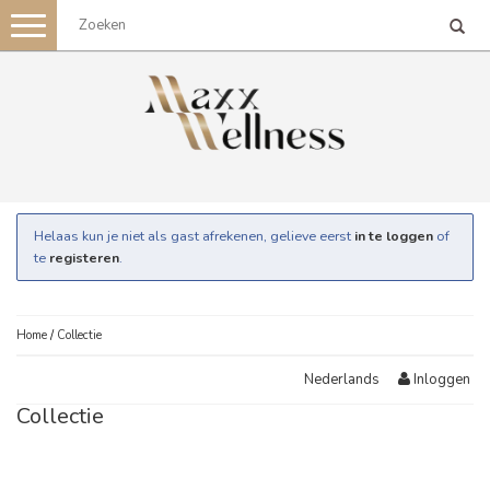
Toggle
navigation
Helaas kun je niet als gast afrekenen, gelieve eerst
in te loggen
of
te
registeren
.
Home
/
Collectie
Inloggen
Nederlands
Collectie