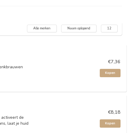
Alle merken
Naam oplopend
12
€7,36
 wenkbrauwen
Kopen
€8,18
 activeert de
s, laat je huid
Kopen