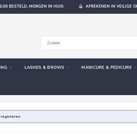
6:00 BESTELD, MORGEN IN HUIS
AFREKENEN IN VEILIGE 
GING
LASHES & BROWS
MANICURE & PEDICURE
e
registeren
.