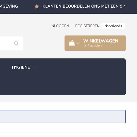
OMGEVING
KLANTEN BEOORDELEN ONS MET EEN 9,4
Nederlands
INLOGGEN
|
REGISTREREN
WINKELWAGEN
0
Producten
HYGIËNE