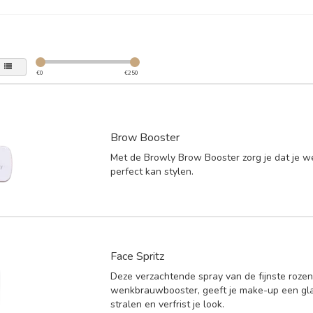
€
0
€
250
Brow Booster
Met de Browly Brow Booster zorg je dat je
perfect kan stylen.
Face Spritz
Deze verzachtende spray van de fijnste rozen
wenkbrauwbooster, geeft je make-up een glan
stralen en verfrist je look.