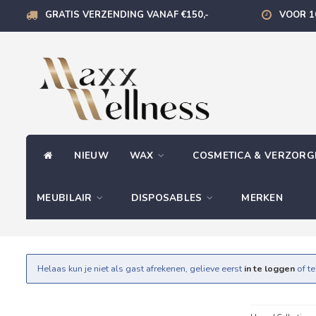
GRATIS VERZENDING VANAF €150,-
VOOR 1
NIEUW
WAX
COSMETICA & VERZOR
MEUBILAIR
DISPOSABLES
MERKEN
Helaas kun je niet als gast afrekenen, gelieve eerst
in te loggen
of t