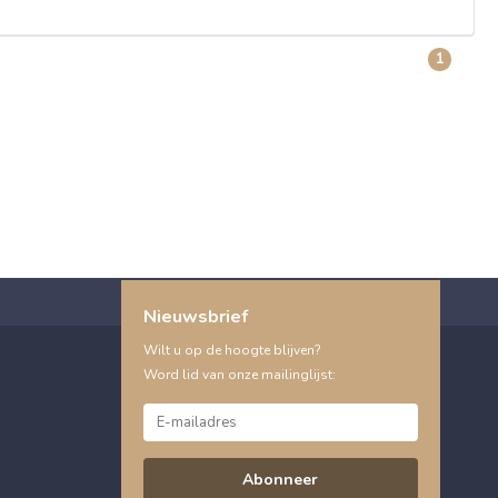
1
Nieuwsbrief
Wilt u op de hoogte blijven?
Word lid van onze mailinglijst:
Abonneer