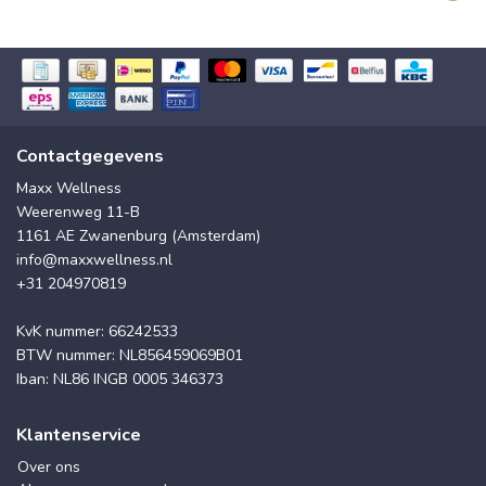
Contactgegevens
Maxx Wellness
Weerenweg 11-B
1161 AE Zwanenburg (Amsterdam)
info@maxxwellness.nl
+31 204970819
KvK nummer: 66242533
BTW nummer: NL856459069B01
Iban: NL86 INGB 0005 346373
Klantenservice
Over ons