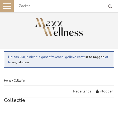
Toggle
navigation
Helaas kun je niet als gast afrekenen, gelieve eerst
in te loggen
of
te
registeren
.
Home
/
Collectie
Inloggen
Nederlands
Collectie