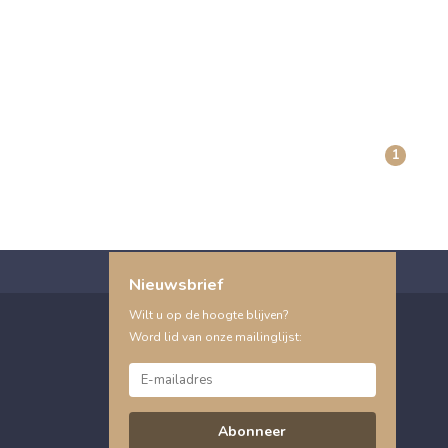
1
Nieuwsbrief
Wilt u op de hoogte blijven?
Word lid van onze mailinglijst:
Abonneer