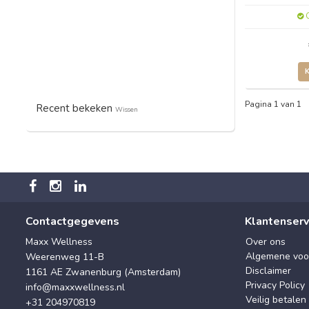
O
Pagina 1 van 1
Recent bekeken
Wissen
Contactgegevens
Klantenserv
Maxx Wellness
Over ons
Algemene voo
Weerenweg 11-B
Disclaimer
1161 AE Zwanenburg (Amsterdam)
Privacy Policy
info@maxxwellness.nl
Veilig betalen
+31 204970819