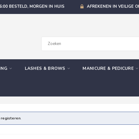
6:00 BESTELD, MORGEN IN HUIS
AFREKENEN IN VEILIGE 
GING
LASHES & BROWS
MANICURE & PEDICURE
e
registeren
.