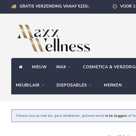
GRATIS VERZENDING VANAF €150,-
VOOR 1
NIEUW
WAX
COSMETICA & VERZOR
MEUBILAIR
DISPOSABLES
MERKEN
Helaas kun je niet als gast afrekenen, gelieve eerst
in te loggen
of t