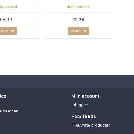
p voorraad
Op voorraad
€9,88
€8,26
Kopen
Kopen
ice
Mijn account
Inloggen
rwaarden
RSS feeds
Nieuwste producten