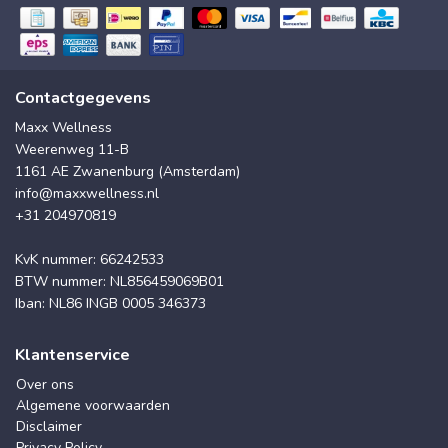
Contactgegevens
Maxx Wellness
Weerenweg 11-B
1161 AE Zwanenburg (Amsterdam)
info@maxxwellness.nl
+31 204970819
KvK nummer: 66242533
BTW nummer: NL856459069B01
Iban: NL86 INGB 0005 346373
Klantenservice
Over ons
Algemene voorwaarden
Disclaimer
Privacy Policy