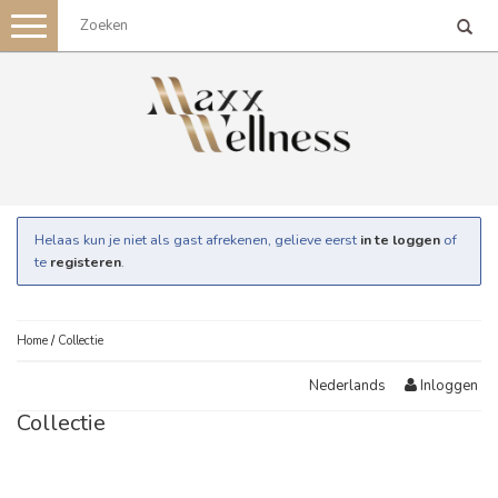
Toggle
navigation
Helaas kun je niet als gast afrekenen, gelieve eerst
in te loggen
of
te
registeren
.
Home
/
Collectie
Inloggen
Nederlands
Collectie