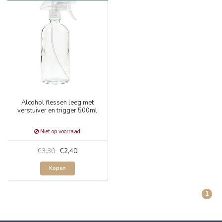
Alcohol flessen leeg met
verstuiver en trigger 500ml
Niet op voorraad
€3,30
€2,40
Kopen
1