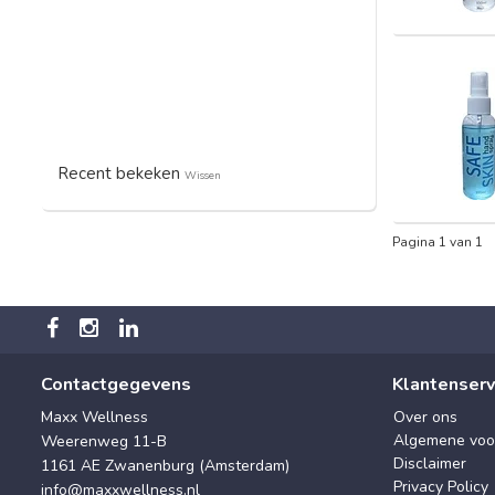
Recent bekeken
Wissen
Pagina 1 van 1
Contactgegevens
Klantenserv
Maxx Wellness
Over ons
Algemene voo
Weerenweg 11-B
Disclaimer
1161 AE Zwanenburg (Amsterdam)
Privacy Policy
info@maxxwellness.nl