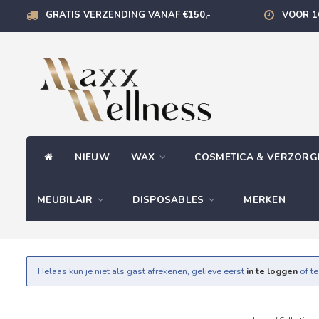
GRATIS VERZENDING VANAF €150,-
VOOR 1
NIEUW
WAX
COSMETICA & VERZOR
MEUBILAIR
DISPOSABLES
MERKEN
Helaas kun je niet als gast afrekenen, gelieve eerst
in te loggen
of t