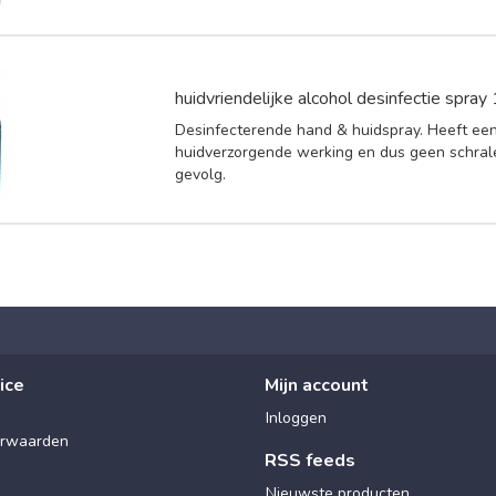
huidvriendelijke alcohol desinfectie spra
Desinfecterende hand & huidspray. Heeft ee
huidverzorgende werking en dus geen schrale
gevolg.
ice
Mijn account
Inloggen
rwaarden
RSS feeds
Nieuwste producten