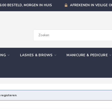
6:00 BESTELD, MORGEN IN HUIS
AFREKENEN IN VEILIGE 
GING
LASHES & BROWS
MANICURE & PEDICURE
e
registeren
.