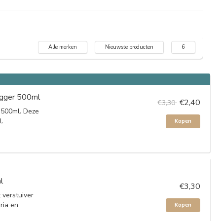
Alle merken
Nieuwste producten
6
rigger 500ml
€2,40
€3,30
r 500ml. Deze
l.
Kopen
l
€3,30
 verstuiver
ria en
Kopen