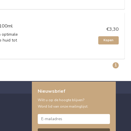
y 100ml
€3,30
n optimale
 huid tot
Kopen
1
Nieuwsbrief
Wilt u op de hoogte blijven?
Word lid van onze mailinglijst: