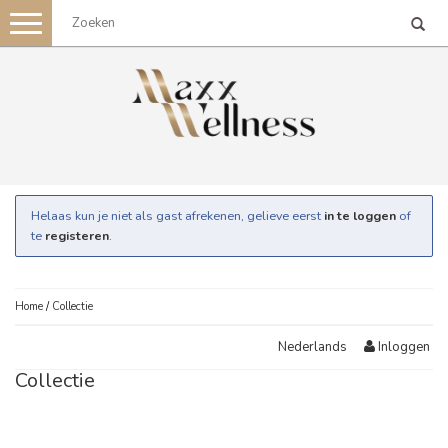
Toggle
navigation
Helaas kun je niet als gast afrekenen, gelieve eerst
in te loggen
of
te
registeren
.
Home
/
Collectie
Inloggen
Nederlands
Collectie