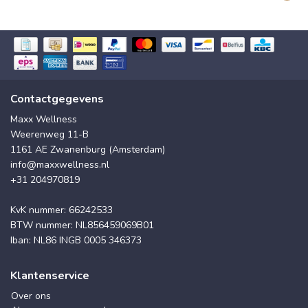
Contactgegevens
Maxx Wellness
Weerenweg 11-B
1161 AE Zwanenburg (Amsterdam)
info@maxxwellness.nl
+31 204970819
KvK nummer: 66242533
BTW nummer: NL856459069B01
Iban: NL86 INGB 0005 346373
Klantenservice
Over ons