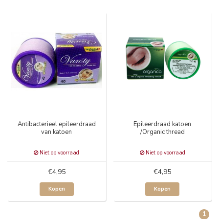
Antibacterieel epileerdraad
Epileerdraad katoen
van katoen
/Organic thread
Niet op voorraad
Niet op voorraad
€4,95
€4,95
Kopen
Kopen
1