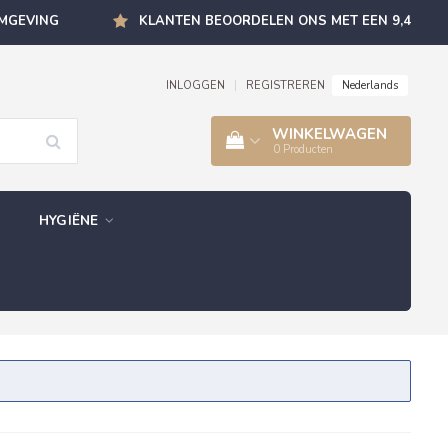
OMGEVING
KLANTEN BEOORDELEN ONS MET EEN 9,4
Nederlands
INLOGGEN
|
REGISTREREN
WINKELWAGEN
0
Producten
HYGIËNE