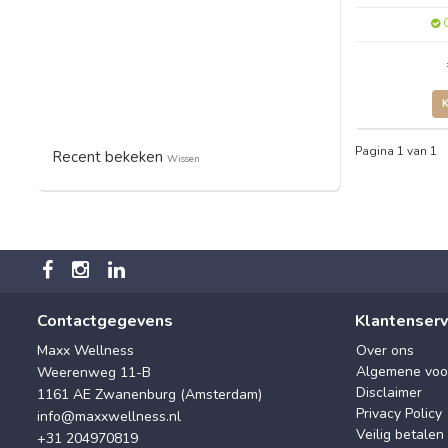
O
Pagina 1 van 1
Recent bekeken
Wissen
Contactgegevens
Klantenserv
Maxx Wellness
Over ons
Algemene voo
Weerenweg 11-B
Disclaimer
1161 AE Zwanenburg (Amsterdam)
Privacy Policy
info@maxxwellness.nl
Veilig betalen
+31 204970819