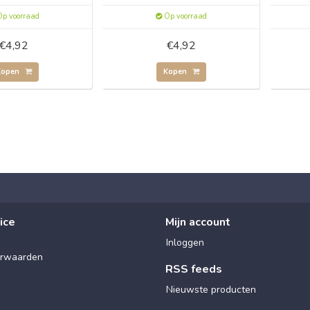
p voorraad
Op voorraad
€4,92
€4,92
Kopen
Kopen
ice
Mijn account
Inloggen
rwaarden
RSS feeds
Nieuwste producten