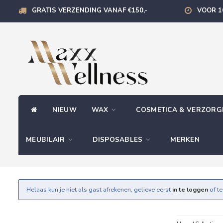
GRATIS VERZENDING VANAF €150,-
VOOR 1
NIEUW
WAX
COSMETICA & VERZOR
MEUBILAIR
DISPOSABLES
MERKEN
Helaas kun je niet als gast afrekenen, gelieve eerst
in te loggen
of t