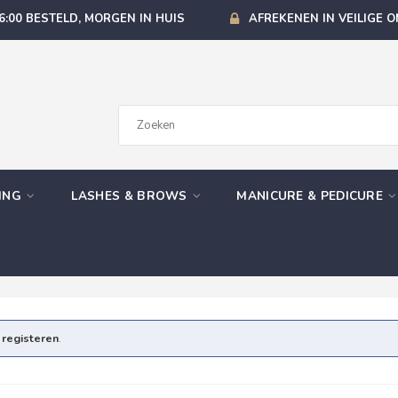
6:00 BESTELD, MORGEN IN HUIS
AFREKENEN IN VEILIGE 
GING
LASHES & BROWS
MANICURE & PEDICURE
e
registeren
.