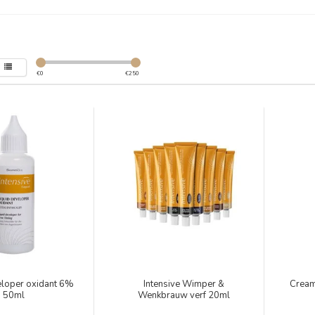
€
0
€
250
eloper oxidant 6%
Intensive Wimper &
Cream
50ml
Wenkbrauw verf 20ml