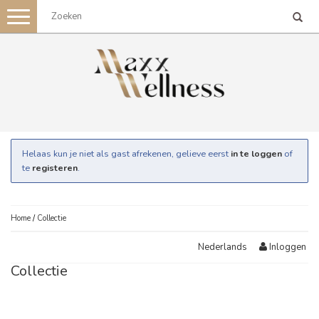
Toggle
navigation
Helaas kun je niet als gast afrekenen, gelieve eerst
in te loggen
of
te
registeren
.
Home
/
Collectie
Inloggen
Nederlands
Collectie