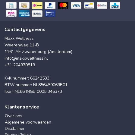
Contactgegevens
Maxx Wellness
Weerenweg 11-B
1161 AE Zwanenburg (Amsterdam)
info@maxxwellness.nl
+31 204970819
KvK nummer: 66242533
BTW nummer: NL856459069B01
Iban: NL86 INGB 0005 346373
Klantenservice
Over ons
Algemene voorwaarden
Disclaimer
Privacy Policy