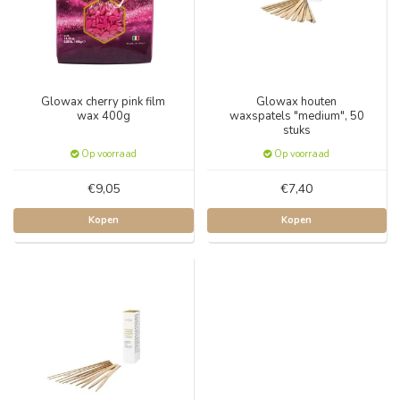
Glowax cherry pink film
Glowax houten
wax 400g
waxspatels "medium", 50
stuks
Op voorraad
Op voorraad
€9,05
€7,40
Kopen
Kopen