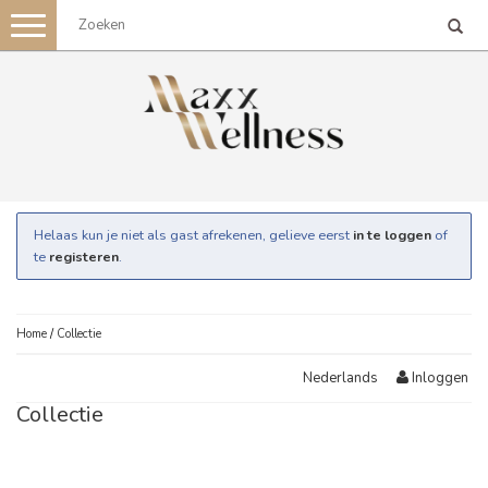
Toggle
navigation
Helaas kun je niet als gast afrekenen, gelieve eerst
in te loggen
of
te
registeren
.
Home
/
Collectie
Inloggen
Nederlands
Collectie