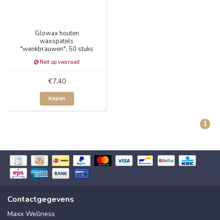
Glowax houten
waxspatels
"wenkbrauwen", 50 stuks
Niet op voorraad
€7,40
Kopen
1
Contactgegevens
Maxx Wellness