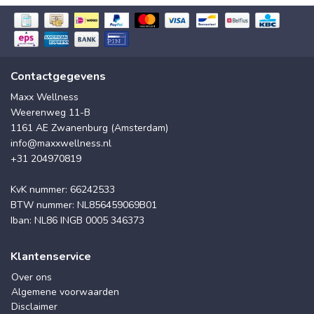
Contactgegevens
Maxx Wellness
Weerenweg 11-B
1161 AE Zwanenburg (Amsterdam)
info@maxxwellness.nl
+31 204970819
KvK nummer: 66242533
BTW nummer: NL856459069B01
Iban: NL86 INGB 0005 346373
Klantenservice
Over ons
Algemene voorwaarden
Disclaimer