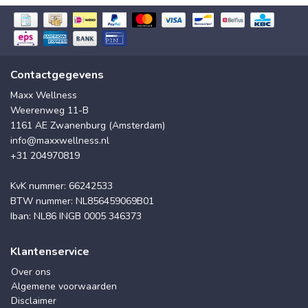
Contactgegevens
Maxx Wellness
Weerenweg 11-B
1161 AE Zwanenburg (Amsterdam)
info@maxxwellness.nl
+31 204970819
KvK nummer: 66242533
BTW nummer: NL856459069B01
Iban: NL86 INGB 0005 346373
Klantenservice
Over ons
Algemene voorwaarden
Disclaimer