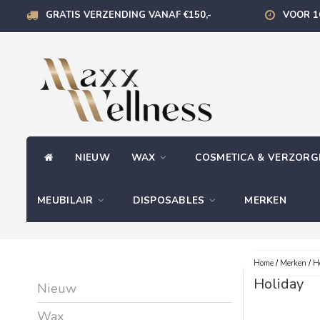
GRATIS VERZENDING VANAF €150,-
VOOR 1
NIEUW
WAX
COSMETICA & VERZOR
MEUBILAIR
DISPOSABLES
MERKEN
Home
/
Merken
/
H
Holiday
Nieuw
Wax