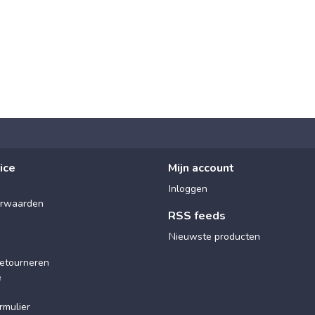
ice
Mijn account
Inloggen
rwaarden
RSS feeds
Nieuwste producten
etourneren
e
rmulier