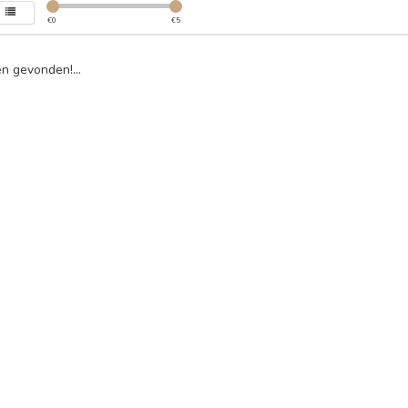
€
0
€
5
n gevonden!...