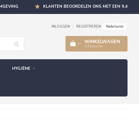
OMGEVING
KLANTEN BEOORDELEN ONS MET EEN 9,4
Nederlands
INLOGGEN
|
REGISTREREN
WINKELWAGEN
0
Producten
HYGIËNE