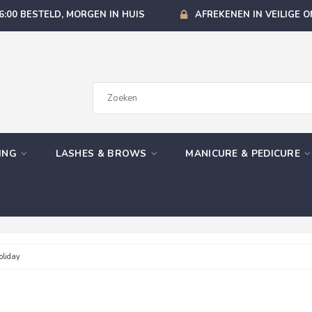
6:00 BESTELD, MORGEN IN HUIS
AFREKENEN IN VEILIGE 
GING
LASHES & BROWS
MANICURE & PEDICURE
oliday