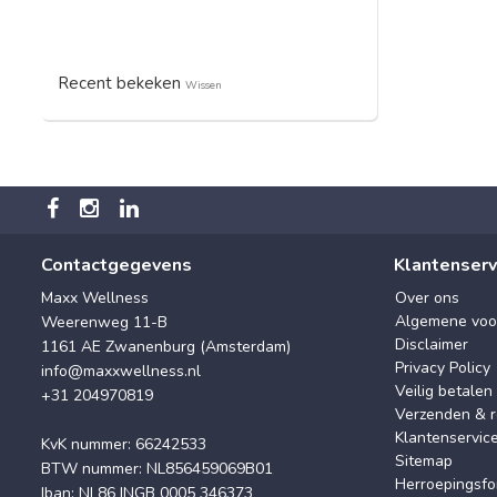
Recent bekeken
Wissen
Contactgegevens
Klantenserv
Maxx Wellness
Over ons
Algemene voo
Weerenweg 11-B
Disclaimer
1161 AE Zwanenburg (Amsterdam)
Privacy Policy
info@maxxwellness.nl
Veilig betalen
+31 204970819
Verzenden & r
Klantenservic
KvK nummer: 66242533
Sitemap
BTW nummer: NL856459069B01
Herroepingsfo
Iban: NL86 INGB 0005 346373