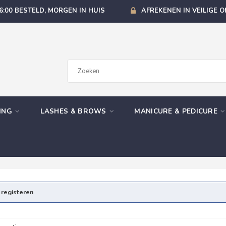
6:00 BESTELD, MORGEN IN HUIS
AFREKENEN IN VEILIGE 
GING
LASHES & BROWS
MANICURE & PEDICURE
e
registeren
.