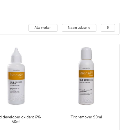
Alle merken
Naam oplopend
6
id developer oxidant 6%
Tint remover 90ml
50ml