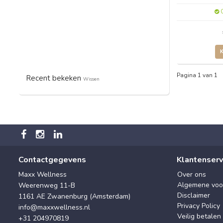
O
Pagina 1 van 1
Recent bekeken
Wissen
Contactgegevens
Klantenserv
Maxx Wellness
Over ons
Algemene voo
Weerenweg 11-B
Disclaimer
1161 AE Zwanenburg (Amsterdam)
Privacy Policy
info@maxxwellness.nl
Veilig betalen
+31 204970819