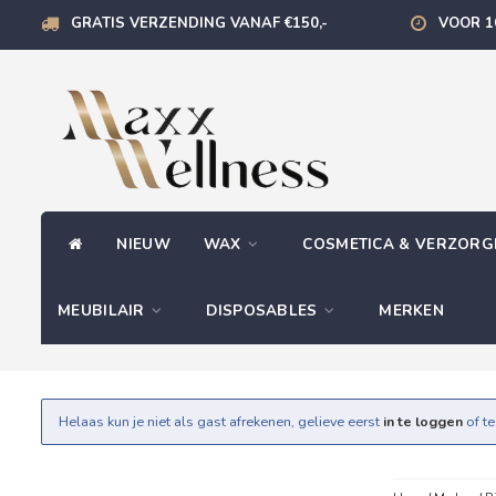
GRATIS VERZENDING VANAF €150,-
VOOR 1
NIEUW
WAX
COSMETICA & VERZOR
MEUBILAIR
DISPOSABLES
MERKEN
Helaas kun je niet als gast afrekenen, gelieve eerst
in te loggen
of t