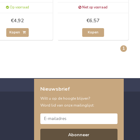
Op voorraad
Niet op voorraad
€4,92
€6,57
Kopen
Kopen
1
Nieuwsbrief
Wilt u op de hoogte blijven?
Word lid van onze mailinglijst:
Abonneer