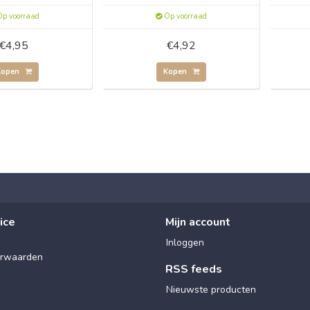
p voorraad
Op voorraad
€4,95
€4,92
Kopen
Kopen
ice
Mijn account
Inloggen
rwaarden
RSS feeds
Nieuwste producten