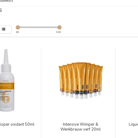
osmetics
s
€
0
€
10
loper oxidant 50ml
Intensive Wimper &
Liqu
Wenkbrauw verf 20ml