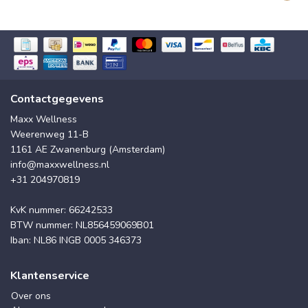
Contactgegevens
Maxx Wellness
Weerenweg 11-B
1161 AE Zwanenburg (Amsterdam)
info@maxxwellness.nl
+31 204970819
KvK nummer: 66242533
BTW nummer: NL856459069B01
Iban: NL86 INGB 0005 346373
Klantenservice
Over ons