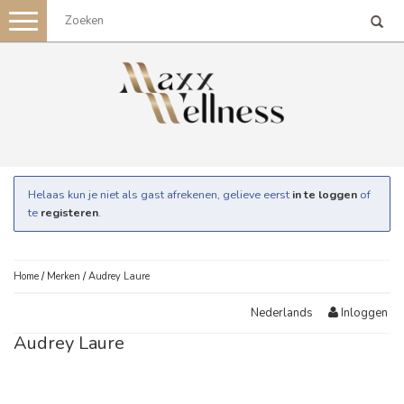
Toggle
navigation
Helaas kun je niet als gast afrekenen, gelieve eerst
in te loggen
of
te
registeren
.
Home
/
Merken
/
Audrey Laure
Inloggen
Nederlands
Audrey Laure