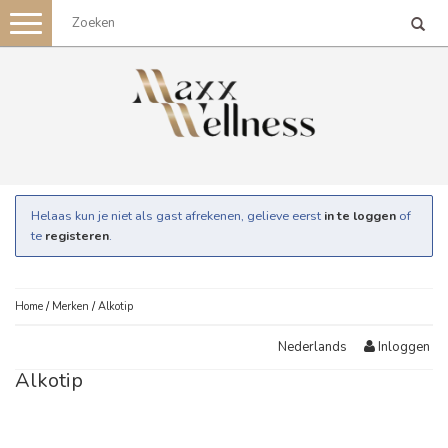
Toggle
navigation
Helaas kun je niet als gast afrekenen, gelieve eerst
in te loggen
of
te
registeren
.
Home
/
Merken
/
Alkotip
Inloggen
Nederlands
Alkotip