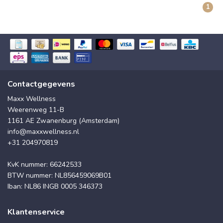
1
Contactgegevens
Maxx Wellness
Weerenweg 11-B
1161 AE Zwanenburg (Amsterdam)
info@maxxwellness.nl
+31 204970819
KvK nummer: 66242533
BTW nummer: NL856459069B01
Iban: NL86 INGB 0005 346373
Klantenservice