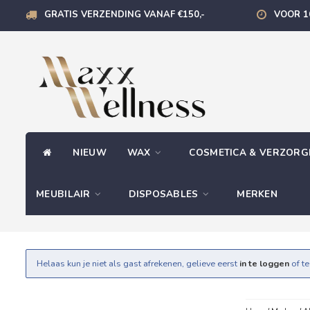
GRATIS VERZENDING VANAF €150,-
VOOR 1
NIEUW
WAX
COSMETICA & VERZOR
MEUBILAIR
DISPOSABLES
MERKEN
Helaas kun je niet als gast afrekenen, gelieve eerst
in te loggen
of t