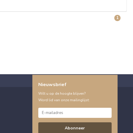
1
Nieuwsbrief
Wilt u op de hoogte blijven?
Word lid van onze mailinglijst:
Abonneer