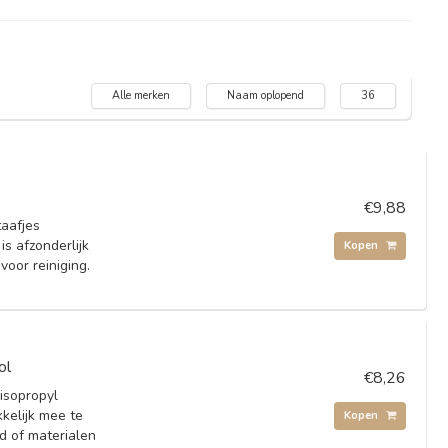
Alle merken
Naam oplopend
36
€9,88
taafjes
is afzonderlijk
Kopen
voor reiniging.
ol
€8,26
isopropyl
kkelijk mee te
Kopen
 of materialen