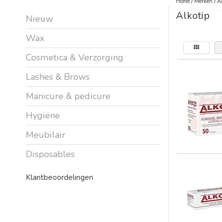
Home
/
Merken
/
Al
Alkotip
Nieuw
Wax
Cosmetica & Verzorging
Lashes & Brows
Manicure & pedicure
Hygiëne
Meubilair
Disposables
Klantbeoordelingen