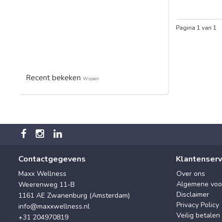
Pagina 1 van 1
Recent bekeken
Wissen
Contactgegevens
Klantenserv
Maxx Wellness
Over ons
Algemene voo
Weerenweg 11-B
Disclaimer
1161 AE Zwanenburg (Amsterdam)
Privacy Policy
info@maxxwellness.nl
Veilig betalen
+31 204970819