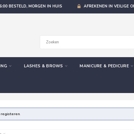
6:00 BESTELD, MORGEN IN HUIS
AFREKENEN IN VEILIGE 
GING
LASHES & BROWS
MANICURE & PEDICURE
e
registeren
.