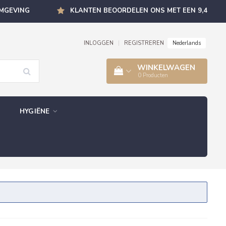
OMGEVING
KLANTEN BEOORDELEN ONS MET EEN 9,4
Nederlands
INLOGGEN
|
REGISTREREN
WINKELWAGEN
0
Producten
HYGIËNE