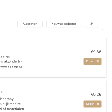
Alle merken
Nieuwste producten
24
€9,88
taafjes
is afzonderlijk
Kopen
voor reiniging.
ol
€8,26
isopropyl
kkelijk mee te
Kopen
 of materialen