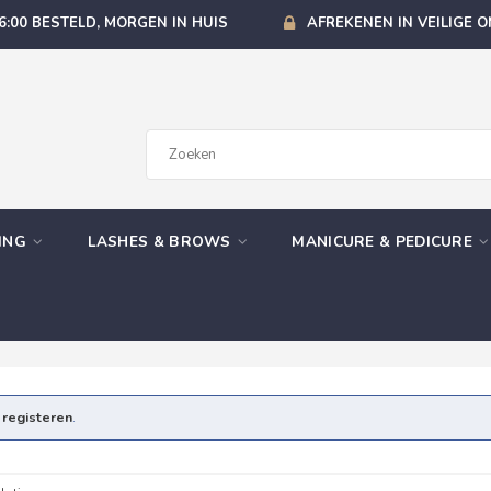
6:00 BESTELD, MORGEN IN HUIS
AFREKENEN IN VEILIGE 
GING
LASHES & BROWS
MANICURE & PEDICURE
e
registeren
.