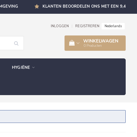
OMGEVING
KLANTEN BEOORDELEN ONS MET EEN 9,4
Nederlands
INLOGGEN
|
REGISTREREN
WINKELWAGEN
0
Producten
HYGIËNE