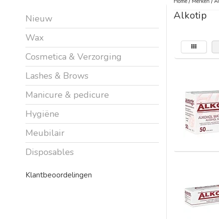
Home
/
Merken
/
Al
Alkotip
Nieuw
Wax
Cosmetica & Verzorging
Lashes & Brows
Manicure & pedicure
Hygiëne
Meubilair
Disposables
Klantbeoordelingen