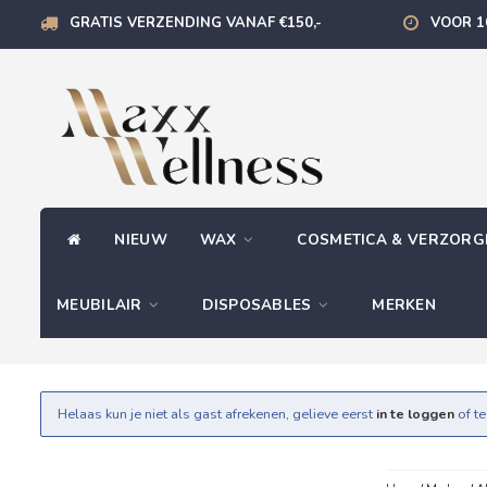
GRATIS VERZENDING VANAF €150,-
VOOR 1
NIEUW
WAX
COSMETICA & VERZOR
MEUBILAIR
DISPOSABLES
MERKEN
Helaas kun je niet als gast afrekenen, gelieve eerst
in te loggen
of t