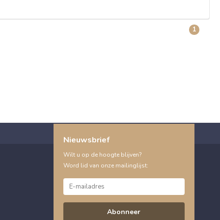
1
Nieuwsbrief
Wilt u op de hoogte blijven?
Word lid van onze mailinglijst:
Abonneer