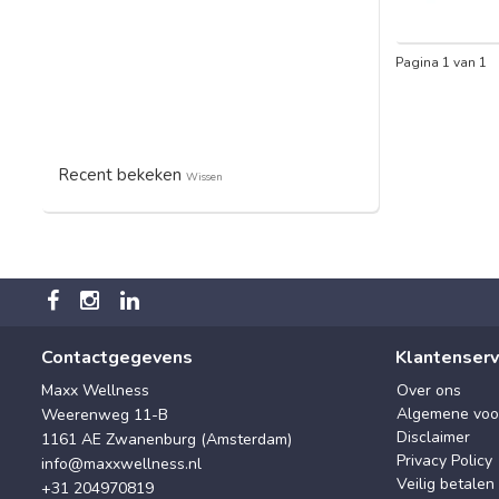
Pagina 1 van 1
Recent bekeken
Wissen
Contactgegevens
Klantenserv
Maxx Wellness
Over ons
Algemene voo
Weerenweg 11-B
Disclaimer
1161 AE Zwanenburg (Amsterdam)
Privacy Policy
info@maxxwellness.nl
Veilig betalen
+31 204970819