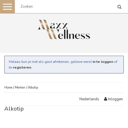
Toggle
navigation
Helaas kun je niet als gast afrekenen, gelieve eerst
in te loggen
of
te
registeren
.
Home
/
Merken
/
Alkotip
Inloggen
Nederlands
Alkotip