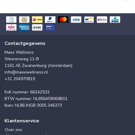
Contactgegevens
Maxx Wellness
Weerenweg 11-B
1161 AE Zwanenburg (Amsterdam)
info@maxxwellness.nl
+31 204970819
KvK nummer: 66242533
BTW nummer: NL856459069B01
Iban: NL86 INGB 0005 346373
Klantenservice
Over ons