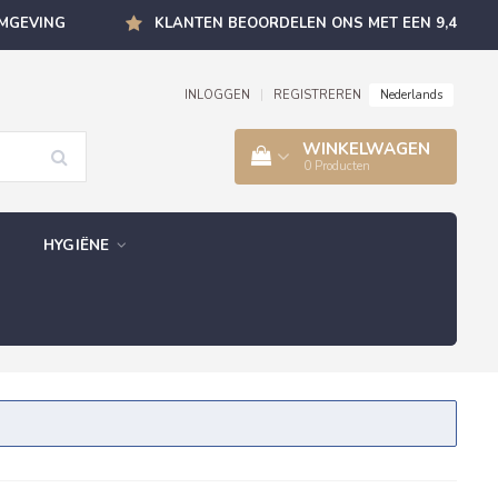
OMGEVING
KLANTEN BEOORDELEN ONS MET EEN 9,4
Nederlands
INLOGGEN
|
REGISTREREN
WINKELWAGEN
0
Producten
HYGIËNE