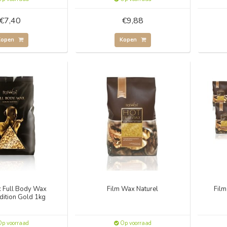
€7,40
€9,88
Kopen
Kopen
x Full Body Wax
Film Wax Naturel
Fil
dition Gold 1kg
p voorraad
Op voorraad