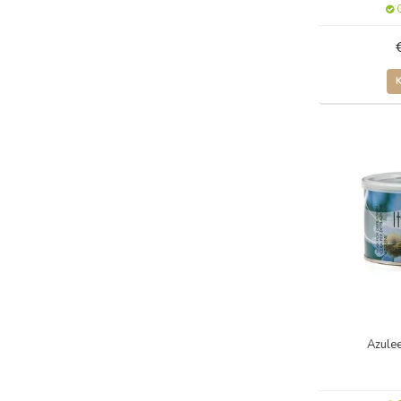
O
Azule