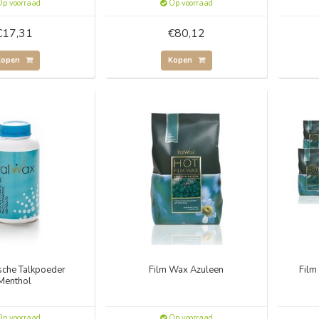
p voorraad
Op voorraad
€17,31
€80,12
Kopen
Kopen
sche Talkpoeder
Film Wax Azuleen
Film
Menthol
p voorraad
Op voorraad