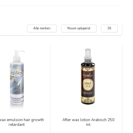
Alle merken
Naam oplopend
36
 wax emulsion hair growth
After wax lotion Arabisch 250
retardant
ml