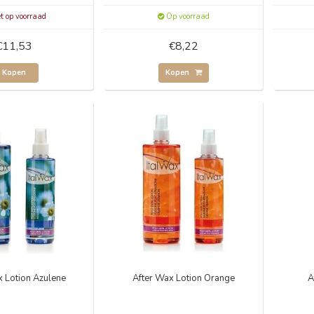
t op voorraad
Op voorraad
€11,53
€8,22
Kopen
Kopen
x Lotion Azulene
After Wax Lotion Orange
A