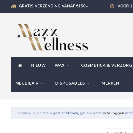
GRATIS VERZENDING VANAF €150,-
VOOR 1
NIEUW
WAX
COSMETICA & VERZOR
MEUBILAIR
DISPOSABLES
MERKEN
Helaas kun je niet als gast afrekenen, gelieve eerst
in te loggen
of t