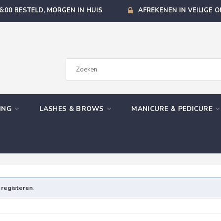
6:00 BESTELD, MORGEN IN HUIS
AFREKENEN IN VEILIGE 
GING
LASHES & BROWS
MANICURE & PEDICURE
e
registeren
.