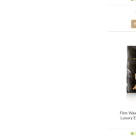
Film Wa
Luxury E
O