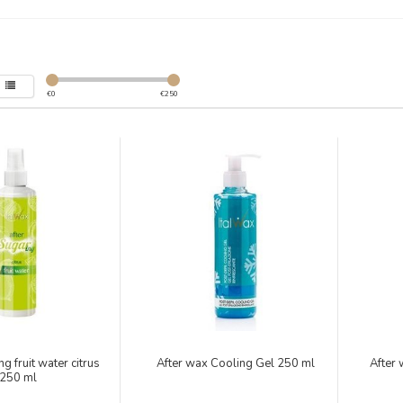
€
0
€
250
ng fruit water citrus
After wax Cooling Gel 250 ml
After
250 ml