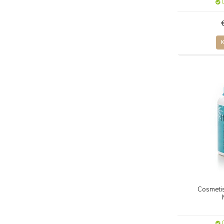
O
Cosmeti
O