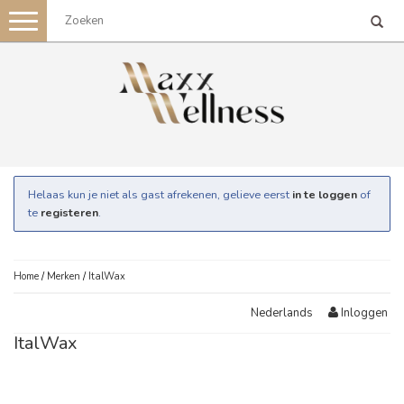
Toggle
navigation
Helaas kun je niet als gast afrekenen, gelieve eerst
in te loggen
of
te
registeren
.
Home
/
Merken
/
ItalWax
Inloggen
Nederlands
ItalWax