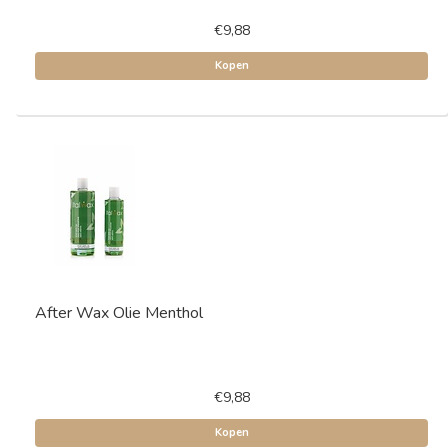
€9,88
Kopen
After Wax Olie Menthol
€9,88
Kopen