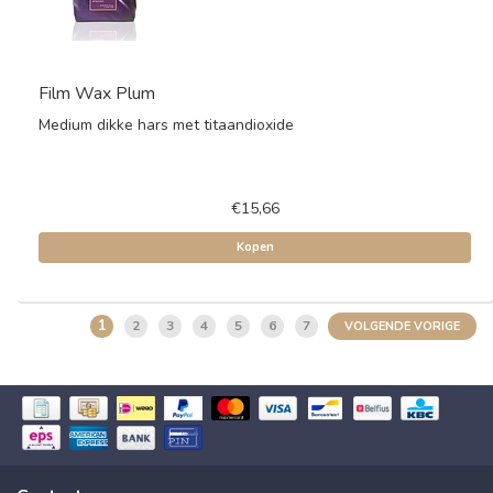
Film Wax Plum
Medium dikke hars met titaandioxide
€15,66
Kopen
1
2
3
4
5
6
7
VOLGENDE VORIGE