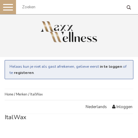
Toggle
navigation
Helaas kun je niet als gast afrekenen, gelieve eerst
in te loggen
of
te
registeren
.
Home
/
Merken
/
ItalWax
Inloggen
Nederlands
ItalWax