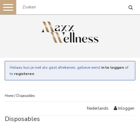
Toggle
navigation
Helaas kun je niet als gast afrekenen, gelieve eerst
in te loggen
of
te
registeren
.
Home
/
Disposables
Inloggen
Nederlands
Disposables